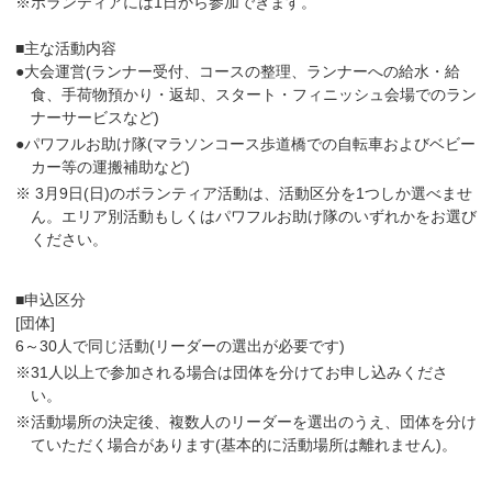
※ボランティアには1日から参加できます。
■主な活動内容
●大会運営(ランナー受付、コースの整理、ランナーへの給水・給
食、手荷物預かり・返却、スタート・フィニッシュ会場でのラン
ナーサービスなど)
●パワフルお助け隊(マラソンコース歩道橋での自転車およびベビー
カー等の運搬補助など)
※ 3月9日(日)のボランティア活動は、活動区分を1つしか選べませ
ん。エリア別活動もしくはパワフルお助け隊のいずれかをお選び
ください。
■申込区分
[団体]
6～30人で同じ活動(リーダーの選出が必要です)
※31人以上で参加される場合は団体を分けてお申し込みくださ
い。
※活動場所の決定後、複数人のリーダーを選出のうえ、団体を分け
ていただく場合があります(基本的に活動場所は離れません)。