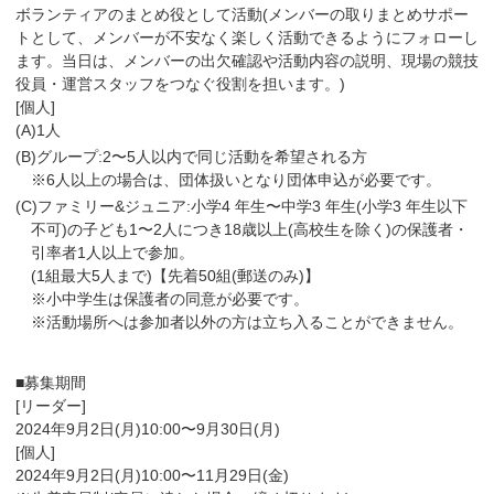
ボランティアのまとめ役として活動(メンバーの取りまとめサポー
トとして、メンバーが不安なく楽しく活動できるようにフォローし
ます。当日は、メンバーの出欠確認や活動内容の説明、現場の競技
役員・運営スタッフをつなぐ役割を担います。)
[個人]
(A)1人
(B)グループ:2〜5人以内で同じ活動を希望される方
※6人以上の場合は、団体扱いとなり団体申込が必要です。
(C)ファミリー&ジュニア:小学4 年生〜中学3 年生(小学3 年生以下
不可)の子ども1〜2人につき18歳以上(高校生を除く)の保護者・
引率者1人以上で参加。
(1組最大5人まで)【先着50組(郵送のみ)】
※小中学生は保護者の同意が必要です。
※活動場所へは参加者以外の方は立ち入ることができません。
■募集期間
[リーダー]
2024年9月2日(月)10:00〜9月30日(月)
[個人]
2024年9月2日(月)10:00〜11月29日(金)