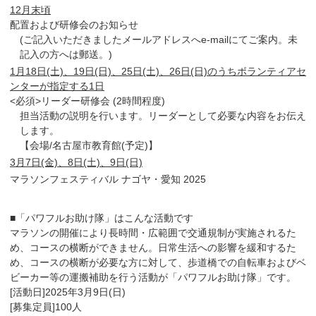
12月末頃
配置および研修会のお知らせ
(ご記入いただきましたメールアドレスへe-mailにてご案内。未
記入の方へは郵送。)
1月18日(土)、19日(日)、25日(土)、26日(日)のうちボランティアセ
ンターが指定する1日
<必須>リーダー研修会 (2時間程度)
担当活動の説明を行います。リーダーとして必要な内容をお伝え
します。
【会場/名古屋市教育館(予定)】
3月7日(金)、8日(土)、9日(日)
マラソンフェスティバル ナゴヤ・愛知 2025
■「パワフルお助け隊」はこんな活動です
マラソンの開催により長時間・広範囲で交通規制が実施されるた
め、コースの横断ができません。日常生活への影響を緩和するた
め、コースの横断が必要な方に対して、歩道橋での自転車およびベ
ビーカー等の運搬補助を行う活動が「パワフルお助け隊」です。
[活動日]2025年3月9日(日)
[募集定員]100人