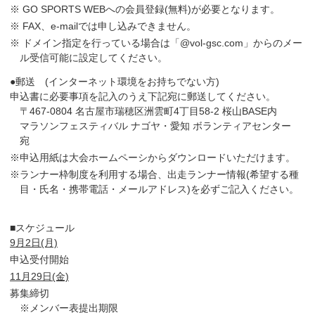
※ GO SPORTS WEBへの会員登録(無料)が必要となります。
※ FAX、e-mailでは申し込みできません。
※ ドメイン指定を行っている場合は「@vol-ɡsc.com」からのメー
ル受信可能に設定してください。
●郵送 (インターネット環境をお持ちでない方)
申込書に必要事項を記入のうえ下記宛に郵送してください。
〒467-0804 名古屋市瑞穂区洲雲町4丁目58-2 桜山BASE内
マラソンフェスティバル ナゴヤ・愛知 ボランティアセンター
宛
※申込用紙は大会ホームペーシからダウンロードいただけます。
※ランナー枠制度を利用する場合、出走ランナー情報(希望する種
目・氏名・携帯電話・メールアドレス)を必ずご記入ください。
■スケジュール
9月2日(月)
申込受付開始
11月29日(金)
募集締切
※メンバー表提出期限