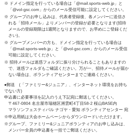
※ ドメイン指定を行っている場合は「@mail.sports-web.jp」と
「@vol-ɡsc.com」からのメール受信可能に設定してください。
※ グループのお申し込みは、代表者登録後、各メンバーに送信さ
れる「招待メール」よりメンバーの登録が必要となります(招待
メールの登録期限は1週間となりますので、お早めにご登録くだ
さい)。
※ グループメンバーの方も、ドメイン指定を行っている場合は
「@mail.sports-web.jp」と「@vol-ɡsc.com」からのメール受信
可能に設定してください。
※ 招待メールは迷惑フォルダに振り分けられることもありますの
で、迷惑フォルダもご確認ください。万が一、招待メールが届か
ない場合は、ボランティアセンターまでご連絡ください。
●郵送 (「ファミリー&ジュニア」、インターネット環境をお持ち
でない方)
申込書に必要事項を記入のうえ下記宛に郵送してください。
〒467-0804 名古屋市瑞穂区洲雲町4丁目58-2 桜山BASE内
マラソンフェスティバル ナゴヤ・愛知 ボランティアセンター 宛
※申込用紙は大会ホームペーシからダウンロードいただけます。
※グループ、ファミリー&ジュニアボランティアのお申し込みは、
メンバー全員の申込書を一括でご郵送ください。