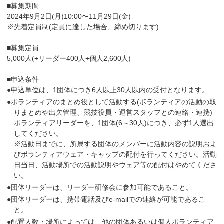
■募集期間
2024年9月2日(月)10:00〜11月29日(金)
※先着定員制(定員に達した場合、締め切ります)
■募集定員
5,000人(+リーダー400人+個人2,600人)
■申込条件
●申込単位は、1団体につき6人以上30人以内の受付となります。
●ボランティアのまとめ役として活動する(ボランティアの活動の取
りまとめや出欠管理、競技役員・運営スタッフとの連絡・連携)
ボランティアリーダーを、1団体(6～30人)につき、必ず1人選出
してください。
※活動日までに、所属する団体のメンバーに活動内容の説明およ
びボランティアウェア・キャップの配付を行ってください。活動
日当日、活動場所での活動説明やウェア等の配付はやめてくださ
い。
●団体リーダーは、リーダー研修会に参加可能であること。
●団体リーダーは、携帯電話及びe-mailでの連絡が可能であるこ
と。
●配置人数・場所によっては、他の団体あるいは個人ボランティア