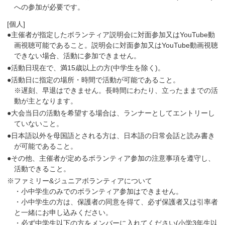
への参加が必要です。
[個人]
●主催者が指定したボランティア説明会に対面参加又はYouTube動
画視聴可能であること。説明会に対面参加又はYouTube動画視聴
できない場合、活動に参加できません。
●活動日現在で、満15歳以上の方(中学生を除く)。
●活動日に指定の場所・時間で活動が可能であること。
※遅刻、早退はできません。長時間にわたり、立ったままでの活
動が主となります。
●大会当日の活動を希望する場合は、ランナーとしてエントリーし
ていないこと。
●日本語以外を母国語とされる方は、日本語の日常会話と読み書き
が可能であること。
●その他、主催者が定めるボランティア参加の注意事項を遵守し、
活動できること。
※ファミリー&ジュニアボランティアについて
・小中学生のみでのボランティア参加はできません。
・小中学生の方は、保護者の同意を得て、必ず保護者又は引率者
と一緒にお申し込みください。
・必ず中学生以下の方をメンバーに入れてください(小学3年生以