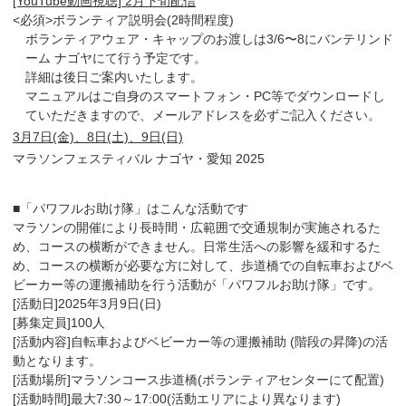
[YouTube動画視聴] 2月下旬配信
<必須>ボランティア説明会(2時間程度)
ボランティアウェア・キャップのお渡しは3/6〜8にバンテリンド
ーム ナゴヤにて行う予定です。
詳細は後日ご案内いたします。
マニュアルはご自身のスマートフォン・PC等でダウンロードし
ていただきますので、メールアドレスを必ずご記入ください。
3月7日(金)、8日(土)、9日(日)
マラソンフェスティバル ナゴヤ・愛知 2025
■「パワフルお助け隊」はこんな活動です
マラソンの開催により長時間・広範囲で交通規制が実施されるた
め、コースの横断ができません。日常生活への影響を緩和するた
め、コースの横断が必要な方に対して、歩道橋での自転車およびベ
ビーカー等の運搬補助を行う活動が「パワフルお助け隊」です。
[活動日]2025年3月9日(日)
[募集定員]100人
[活動内容]自転車およびベビーカー等の運搬補助 (階段の昇降)の活
動となります。
[活動場所]マラソンコース歩道橋(ボランティアセンターにて配置)
[活動時間]最大7:30～17:00(活動エリアにより異なります)