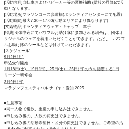
[活動内容]自転車およびベビーカー等の運搬補助 (階段の昇降)の活
動となります。
[活動場所]マラソンコース歩道橋(ボランティアセンターにて配置)
[活動時間]最大7:30～17:00(活動エリアにより異なります)
[支給物品]ボランティアウェア・キャップ、軍手
[特典]団体申込にてパワフルお助け隊に参加される場合は、団体オ
リジナルのウェアを着用いただくことができます。ただし、パワフ
ルお助け隊のシールなどは付けていただきます。
[スケジュール]
9月2日(月)
申込受付開始
1月18日(土)、19日(日)、25日(土)、26日(日)のうち指定する1日
リーダー研修会
3月9日(日)
マラソンフェスティバル ナゴヤ・愛知 2025
■注意事項
●同一人物で複数、重複の申し込みはできません。
●申し込み後の、人数の変更はできません。
●申し込み後の活動希望日・区分の変更はできません。ご希望の活
動区分に配置されない場合もあります。