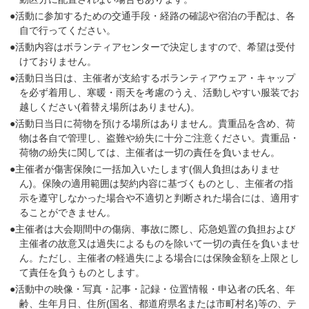
●活動に参加するための交通手段・経路の確認や宿泊の手配は、各
自で行ってください。
●活動内容はボランティアセンターで決定しますので、希望は受付
けておりません。
●活動日当日は、主催者が支給するボランティアウェア・キャップ
を必ず着用し、寒暖・雨天を考慮のうえ、活動しやすい服装でお
越しください(着替え場所はありません)。
●活動日当日に荷物を預ける場所はありません。貴重品を含め、荷
物は各自で管理し、盗難や紛失に十分ご注意ください。貴重品・
荷物の紛失に関しては、主催者は一切の責任を負いません。
●主催者が傷害保険に一括加入いたします(個人負担はありませ
ん)。保険の適用範囲は契約内容に基づくものとし、主催者の指
示を遵守しなかった場合や不適切と判断された場合には、適用す
ることができません。
●主催者は大会期間中の傷病、事故に際し、応急処置の負担および
主催者の故意又は過失によるものを除いて一切の責任を負いませ
ん。ただし、主催者の軽過失による場合には保険金額を上限とし
て責任を負うものとします。
●活動中の映像・写真・記事・記録・位置情報・申込者の氏名、年
齢、生年月日、住所(国名、都道府県名または市町村名)等の、テ