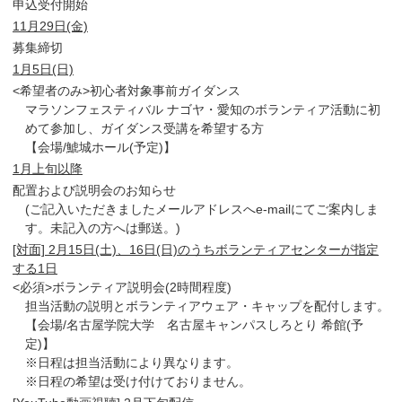
申込受付開始
11月29日(金)
募集締切
1月5日(日)
<希望者のみ>初心者対象事前ガイダンス
マラソンフェスティバル ナゴヤ・愛知のボランティア活動に初
めて参加し、ガイダンス受講を希望する方
【会場/鯱城ホール(予定)】
1月上旬以降
配置および説明会のお知らせ
(ご記入いただきましたメールアドレスへe-mailにてご案内しま
す。未記入の方へは郵送。)
[対面] 2月15日(土)、16日(日)のうちボランティアセンターが指定
する1日
<必須>ボランティア説明会(2時間程度)
担当活動の説明とボランティアウェア・キャップを配付します。
【会場/名古屋学院大学 名古屋キャンパスしろとり 希館(予
定)】
※日程は担当活動により異なります。
※日程の希望は受け付けておりません。