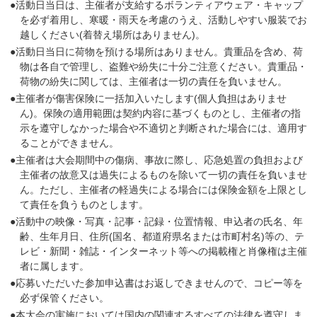
●活動日当日は、主催者が支給するボランティアウェア・キャップ
を必ず着用し、寒暖・雨天を考慮のうえ、活動しやすい服装でお
越しください(着替え場所はありません)。
●活動日当日に荷物を預ける場所はありません。貴重品を含め、荷
物は各自で管理し、盗難や紛失に十分ご注意ください。貴重品・
荷物の紛失に関しては、主催者は一切の責任を負いません。
●主催者が傷害保険に一括加入いたします(個人負担はありませ
ん)。保険の適用範囲は契約内容に基づくものとし、主催者の指
示を遵守しなかった場合や不適切と判断された場合には、適用す
ることができません。
●主催者は大会期間中の傷病、事故に際し、応急処置の負担および
主催者の故意又は過失によるものを除いて一切の責任を負いませ
ん。ただし、主催者の軽過失による場合には保険金額を上限とし
て責任を負うものとします。
●活動中の映像・写真・記事・記録・位置情報、申込者の氏名、年
齢、生年月日、住所(国名、都道府県名または市町村名)等の、テ
レビ・新聞・雑誌・インターネット等への掲載権と肖像権は主催
者に属します。
●応募いただいた参加申込書はお返しできませんので、コピー等を
必ず保管ください。
●本大会の実施においては国内の関連するすべての法律を遵守しま