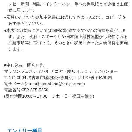
レビ・新聞・雑誌・インターネット等への掲載権と肖像権は主催
者に属します。
●応募いただいた参加申込書はお返しできませんので、コピー等を
必ず保管ください。
●本大会の実施においては国内の関連するすべての法律を遵守しま
す。また、政府・スポーツ庁や日本陸上競技連盟から発信される
注意事項等に基づいて、そのときの状況に合った大会運営を実施
します。
■申し込み・問合せ先
マラソンフェスティバル ナゴヤ・愛知 ボランティアセンター
〒467-0804 名古屋市瑞穂区洲雲町4丁目58-2 桜山BASE内
電子メール(e-mail):marathon@vol-gsc.com
電話番号:052-875-5850
(受付時間10:00～17:00 ※土・日・祝日を除く)
エントリー種目