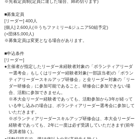
※先着定員制(定員に達した場合、締め切ります)
■募集定員
[リーダー] 400人
[個人] 2,600人(※うちファミリー&ジュニア50組予定)
(+団体5,000人)
※募集定員は変更となる場合があります。
■申込条件
[リーダー]
●主催者が指定したリーダー未経験者対象の「ボランティアリーダ
ー選考会」もしくはリーダー経験者対象(一部該当者)の「ボラン
ティアリーダースキルアップ研修会」と全リーダー対象の「リー
ダー研修会」に参加可能であること。研修会に参加できない場
合、活動に参加できません。
※本大会リーダー経験者であっても、活動参加から3年が経って
いる申し込みの場合は、ボランティアリーダー選考会に参加して
いただきます。
※ボランティアリーダースキルアップ研修会は、本大会リーダー
経験者であっても、2年に一度は必ず受講していただきます(前年
受講者除く)。
●活動日現在で、満18歳以上の方(高校生を除く)。