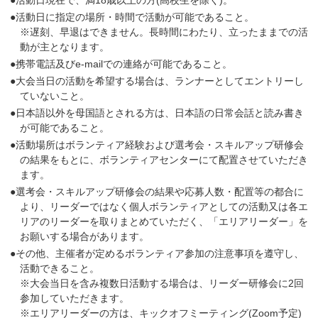
●活動日に指定の場所・時間で活動が可能であること。
※遅刻、早退はできません。長時間にわたり、立ったままでの活
動が主となります。
●携帯電話及びe-mailでの連絡が可能であること。
●大会当日の活動を希望する場合は、ランナーとしてエントリーし
ていないこと。
●日本語以外を母国語とされる方は、日本語の日常会話と読み書き
が可能であること。
●活動場所はボランティア経験および選考会・スキルアップ研修会
の結果をもとに、ボランティアセンターにて配置させていただき
ます。
●選考会・スキルアップ研修会の結果や応募人数・配置等の都合に
より、リーダーではなく個人ボランティアとしての活動又は各エ
リアのリーダーを取りまとめていただく、「エリアリーダー」を
お願いする場合があります。
●その他、主催者が定めるボランティア参加の注意事項を遵守し、
活動できること。
※大会当日を含み複数日活動する場合は、リーダー研修会に2回
参加していただきます。
※エリアリーダーの方は、キックオフミーティング(Zoom予定)